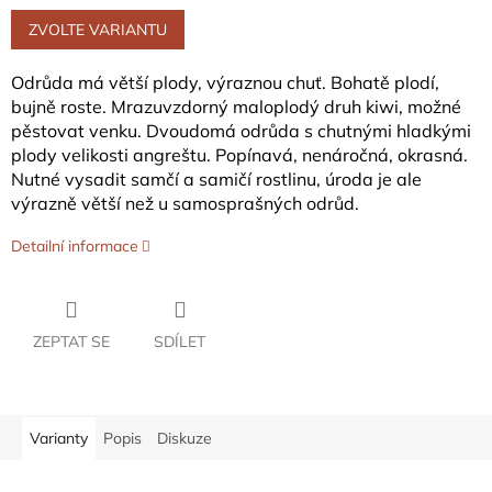
Měrná
cena:
ZVOLTE VARIANTU
Odrůda má větší plody, výraznou chuť. Bohatě plodí,
bujně roste. Mrazuvzdorný maloplodý druh kiwi, možné
pěstovat venku. Dvoudomá odrůda s chutnými hladkými
plody velikosti angreštu. Popínavá, nenáročná, okrasná.
Nutné vysadit samčí a samičí rostlinu, úroda je ale
výrazně větší než u samosprašných odrůd.
Detailní informace
ZEPTAT SE
SDÍLET
Varianty
Popis
Diskuze