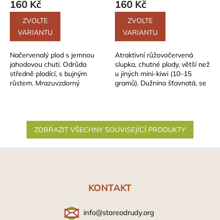
160 Kč
160 Kč
konzumní zralost: září -
říjen
říjen
ZVOLTE
ZVOLTE
VARIANTU
VARIANTU
Načervenalý plod s jemnou
Atraktivní růžovočervená
jahodovou chutí. Odrůda
slupka, chutné plody, větší než
středně plodící, s bujným
u jiných mini-kiwi (10–15
růstem. Mrazuvzdorný
gramů). Dužnina šťavnatá, se
maloplodý druh kiwi, možné
sladkokyselou chutí
pěstovat venku....
vyváženou...
ZOBRAZIT VŠECHNY SOUVISEJÍCÍ PRODUKTY
Z
á
p
a
KONTAKT
t
í
info@stareodrudy.org