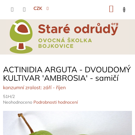
Přejít
NÁKU
na
CZK
obsah
KOŠÍK
ACTINIDIA ARGUTA - DVOUDOMÝ
KULTIVAR 'AMBROSIA' - samičí
konzumní zralost: září - říjen
51H/2
Průměrné
Neohodnoceno
Podrobnosti hodnocení
hodnocení
produktu
je
0,0
z