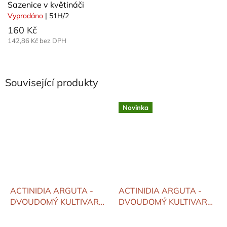
Sazenice v květináči
Vyprodáno
| 51H/2
160 Kč
142,86 Kč bez DPH
Související produkty
Novinka
ACTINIDIA ARGUTA -
ACTINIDIA ARGUTA -
DVOUDOMÝ KULTIVAR
DVOUDOMÝ KULTIVAR
'ČERVÁNEK'
'PINK JUMBO' - samičí
(načervenalá) - samičí
konzumní zralost: září -