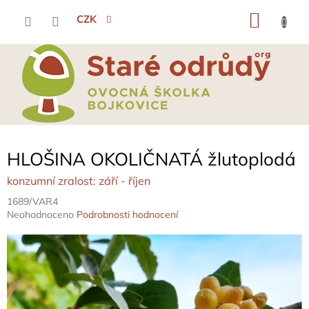
Přejít
NÁKU
na
CZK
obsah
KOŠÍK
HLOŠINA OKOLIČNATÁ žlutoplodá
konzumní zralost: září - říjen
1689/VAR4
Průměrné
Neohodnoceno
Podrobnosti hodnocení
hodnocení
produktu
je
0,0
z
5
hvězdiček.