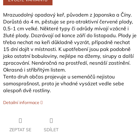
Mrazuodolný opadavý keř, původem z Japonska a Číny.
Dorůstá do 4 m, pěstuje se pro atraktivní červené plody,
0,5-1 cm velké. Některé typy či odrůdy mívají vzácně i
žluté plody. Dozrávají od konce září do listopadu. Plody je
třeba nechat na keři důkladně vyzrát, případně nechat
15 dní dojít v místnosti. K upotřebení jsou pak podobně
jako ostatní bobuloviny, nejlépe na džemy, sirupy a další
zpracování. Nenáročná na prostředí, nesnáší zastínění.
Okrasná i stříbřitým listem.
Tento druh občas projevuje u semenáčů nejistou
samosprašnost, proto je vhodné vysázet vedle sebe
alespoň dvě rostliny.
Detailní informace
ZEPTAT SE
SDÍLET