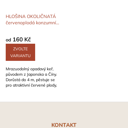
HLOŠINA OKOLIČNATÁ
červenoplodá
konzumní
zralost: září - říjen
160 Kč
od
ZVOLTE
VARIANTU
Mrazuodolný opadavý keř,
původem z Japonska a Číny.
Dorůstá do 4 m, pěstuje se
pro atraktivní červené plody,
0,5-1 cm velké. Některé typy
či...
Z
á
p
a
KONTAKT