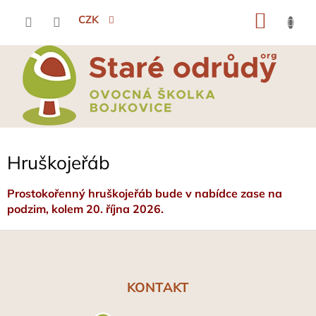
Přejít
NÁKU
na
CZK
obsah
KOŠÍK
Hruškojeřáb
Prostokořenný hruškojeřáb bude v nabídce zase na
podzim, kolem 20. října 2026.
Z
á
p
a
KONTAKT
t
í