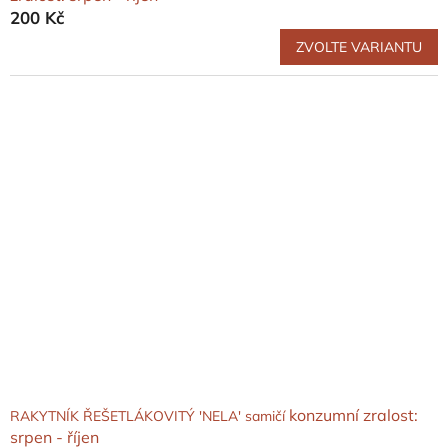
200 Kč
ZVOLTE VARIANTU
konzumní zralost:
RAKYTNÍK ŘEŠETLÁKOVITÝ 'NELA' samičí
srpen - říjen