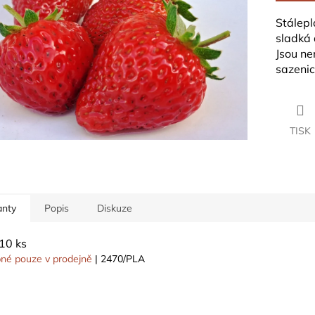
ek.
Stálepl
sladká 
Jsou ne
sazenic
TISK
anty
Popis
Diskuze
 10 ks
né pouze v prodejně
| 2470/PLA