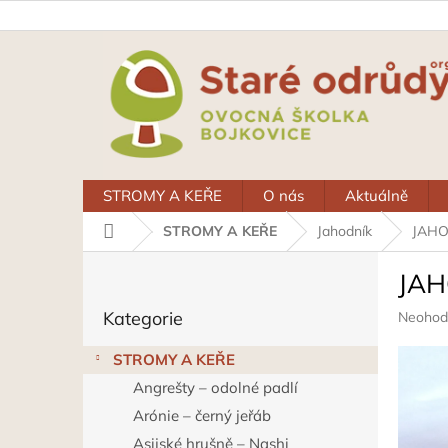
Přejít
na
obsah
STROMY A KEŘE
O nás
Aktuálně
Domů
STROMY A KEŘE
Jahodník
JAHO
P
JAH
o
Přeskočit
s
Průměr
Kategorie
Neohod
kategorie
t
hodnoc
r
produkt
STROMY A KEŘE
a
je
Angrešty – odolné padlí
n
0,0
z
n
Arónie – černý jeřáb
5
í
Asijské hrušně – Nashi