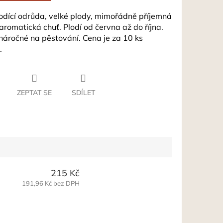
odící odrůda, velké plody, mimořádně příjemná
aromatická chuť. Plodí od června až do října.
náročné na pěstování. Cena je za 10 ks
.
ZEPTAT SE
SDÍLET
215 Kč
191,96 Kč bez DPH