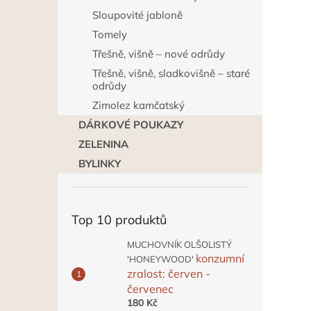
Sloupovité jabloně
Tomely
Třešně, višně – nové odrůdy
Třešně, višně, sladkovišně – staré
odrůdy
Zimolez kamčatský
DÁRKOVÉ POUKAZY
ZELENINA
BYLINKY
Top 10 produktů
MUCHOVNÍK OLŠOLISTÝ
konzumní
'HONEYWOOD'
zralost: červen -
červenec
180 Kč