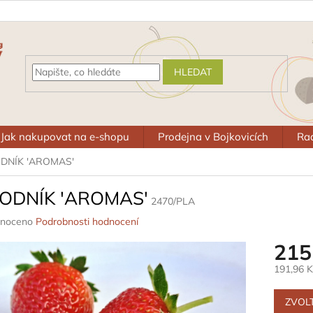
HLEDAT
Jak nakupovat na e-shopu
Prodejna v Bojkovicích
Rad
DNÍK 'AROMAS'
ODNÍK 'AROMAS'
2470/PLA
né
noceno
Podrobnosti hodnocení
ení
215
u
191,96 
Měrná
cena:
ZVOL