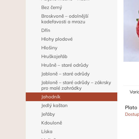
hvězdič
p
Bez černý
a
Broskvoně – odolnější
n
kadeřavosti a mrazu
e
l
Dřín
Hlohy plodové
Hlošiny
Hruškojeřáb
Hrušně – staré odrůdy
Jabloně – staré odrůdy
Jabloně – staré odrůdy – zákrsky
pro malé zahrádky
Vari
Jahodník
Jedlý kaštan
Plato
Jeřáby
Dostup
Kdouloně
Líska