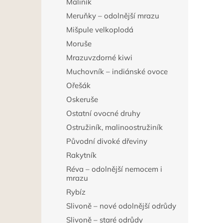
Maliník
Meruňky – odolnější mrazu
Mišpule velkoplodá
Moruše
Mrazuvzdorné kiwi
Muchovník – indiánské ovoce
Ořešák
Oskeruše
Ostatní ovocné druhy
Ostružiník, malinoostružiník
Původní divoké dřeviny
Rakytník
Réva – odolnější nemocem i
mrazu
Rybíz
Slivoně – nové odolnější odrůdy
Slivoně – staré odrůdy