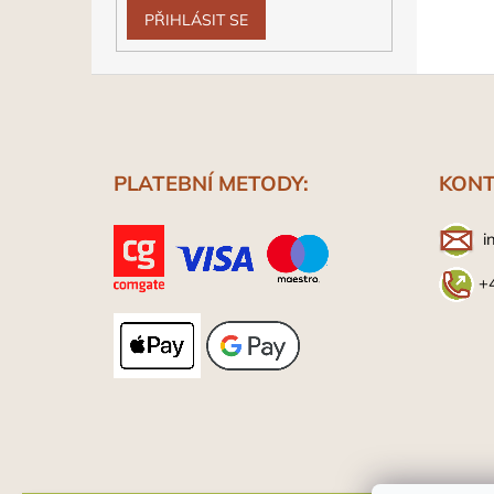
PŘIHLÁSIT SE
Z
á
p
a
t
PLATEBNÍ METODY:
KONT
í
i
+