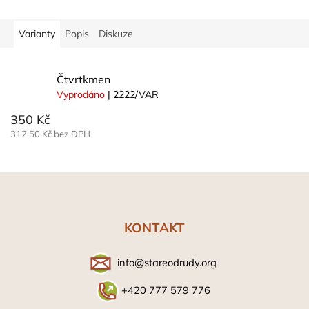
Varianty
Popis
Diskuze
Čtvrtkmen
Vyprodáno
| 2222/VAR
350 Kč
312,50 Kč bez DPH
Z
á
p
a
KONTAKT
t
í
info@stareodrudy.org
+420 777 579 776