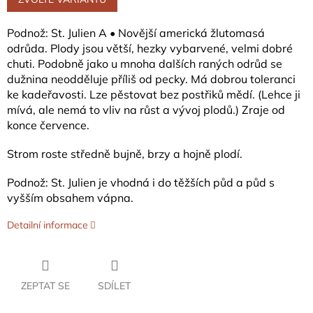
Podnož: St. Julien A •
Novější americká žlutomasá
odrůda. Plody jsou větší, hezky vybarvené, velmi dobré
chuti. Podobně jako u mnoha dalších raných odrůd se
dužnina neodděluje příliš od pecky. Má dobrou toleranci
ke kadeřavosti. Lze pěstovat bez postřiků mědí. (Lehce ji
mívá, ale nemá to vliv na růst a vývoj plodů.) Zraje od
konce července.
Strom roste středně bujně, brzy a hojně plodí.
Podnož: St. Julien je vhodná i do těžších půd a půd s
vyšším obsahem vápna.
Detailní informace
ZEPTAT SE
SDÍLET