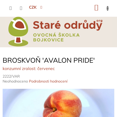
Přejít
NÁKU
na
CZK
obsah
KOŠÍK
BROSKVOŇ 'AVALON PRIDE'
konzumní zralost: červenec
2222/VAR
Průměrné
Neohodnoceno
Podrobnosti hodnocení
hodnocení
produktu
je
0,0
z
5
hvězdiček.