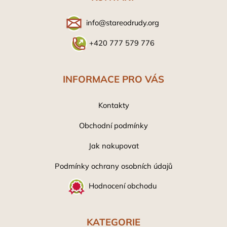
t
í
info@stareodrudy.org
+420 777 579 776
INFORMACE PRO VÁS
Kontakty
Obchodní podmínky
Jak nakupovat
Podmínky ochrany osobních údaj
ů
Hodnocení obchodu
KATEGORIE