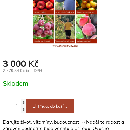
3 000 Kč
2 479,34 Kč bez DPH
Měrná
Skladem
cena:
Přidat do košíku
Darujte život, vitamíny, budoucnost :-) Nadělíte radost a
zároveň podpoříte biodiverzitu a přírodu. Ovocné