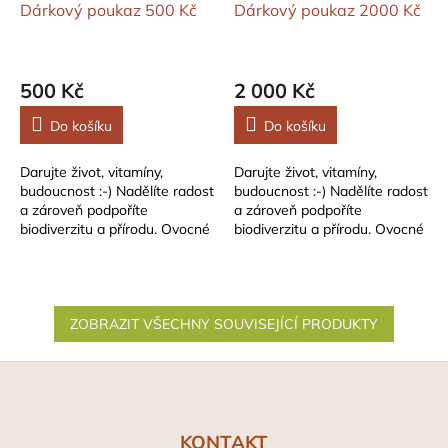
Dárkový poukaz 500 Kč
Dárkový poukaz 2000 Kč
500 Kč
2 000 Kč
Do košíku
Do košíku
Darujte život, vitamíny,
Darujte život, vitamíny,
budoucnost :-) Nadělíte radost
budoucnost :-) Nadělíte radost
a zároveň podpoříte
a zároveň podpoříte
biodiverzitu a přírodu. Ovocné
biodiverzitu a přírodu. Ovocné
stromky a keře jsou netradiční
stromky a keře jsou netradiční
a...
a...
ZOBRAZIT VŠECHNY SOUVISEJÍCÍ PRODUKTY
Z
á
p
a
KONTAKT