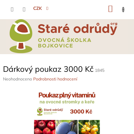
Přejít
NÁKU
na
CZK
obsah
KOŠÍK
Dárkový poukaz 3000 Kč
1845
Průměrné
Neohodnoceno
Podrobnosti hodnocení
hodnocení
produktu
je
0,0
z
5
hvězdiček.