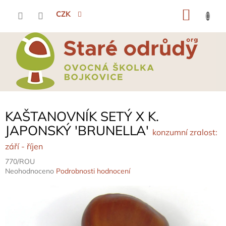
Přejít
NÁKU
na
CZK
obsah
KOŠÍK
KAŠTANOVNÍK SETÝ X K.
JAPONSKÝ 'BRUNELLA'
konzumní zralost:
září - říjen
770/ROU
Průměrné
Neohodnoceno
Podrobnosti hodnocení
hodnocení
produktu
je
0,0
z