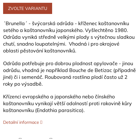
Měrná
cena:
ZVOLTE VARIANTU
´Brunella´ - švýcarská odrůda - kříženec kaštanovníku
setého a kaštanovníku japonského. Vyšlechtěno 1980.
Odrůda vyniká středně velkými plody s výtečnou sladkou
chutí, snadno loupatelnými. Vhodná i pro okrajové
oblasti pěstování kaštanovníků.
Odrůda potřebuje pro dobrou plodnost opylovače - jinou
odrůdu, vhodná je například Bouche de Betizac (případně
jiné) či i semenáč. Roubovaná rostlina plodí často už 2
roky po výsadbě.
Křízenci evropského a japonského nebo čínského
kaštanovníku vynikají větší odolností proti rakovině kůry
kaštanovníku (
Endothia parasitica)
.
Detailní informace