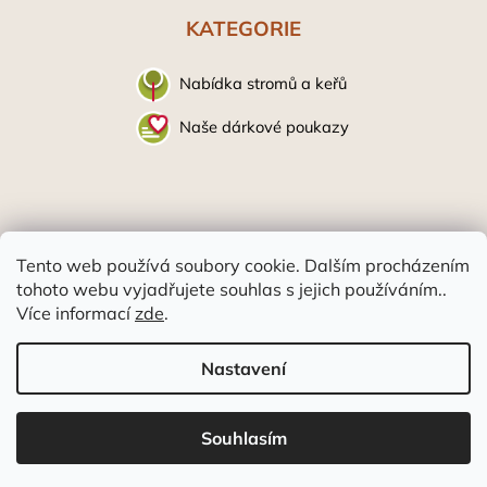
KATEGORIE
Nabídka stromů a keřů
Naše dárkové poukazy
Tento web používá soubory cookie. Dalším procházením
tohoto webu vyjadřujete souhlas s jejich používáním..
Více informací
zde
.
Objednávky přijaté od 27. 7. do 16. 8. odešleme
až v pondělí 17. 8., z důvodu dovolené! Prodejna
Vytvořil Shoptet
je však otevřena i v tuto dobu, a to každý pátek
Nastavení
10:00-17:00. V nabídce je široký výběr ovocných
keřů a vybrané stromky v květináčích. Více
Copyright 2026
Ovocná školka Bojkovice | stareodrudy.org
.
informací najdete
zde.
Souhlasím
Všechna práva vyhrazena.