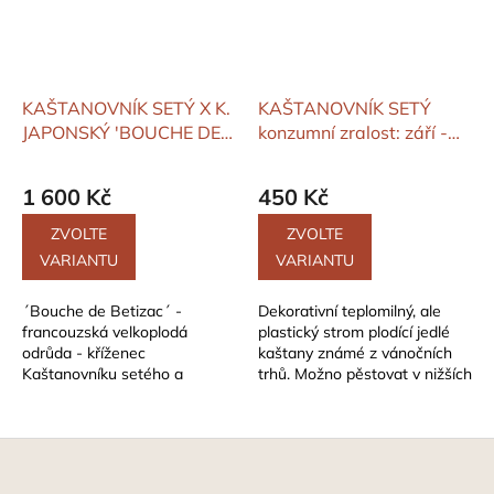
KAŠTANOVNÍK SETÝ X K.
KAŠTANOVNÍK SETÝ
JAPONSKÝ 'BOUCHE DE
konzumní zralost: září -
BETIZAC'
konzumní
říjen
zralost: září - říjen
1 600 Kč
450 Kč
ZVOLTE
ZVOLTE
VARIANTU
VARIANTU
´Bouche de Betizac´ -
Dekorativní teplomilný, ale
francouzská velkoplodá
plastický strom plodící jedlé
odrůda - kříženec
kaštany známé z vánočních
Kaštanovníku setého a
trhů. Možno pěstovat v nižších
Kaštanovníku japonského.
a středních polohách, ve
Vyšlechtěno 1964. odrůda
vyšších...
vyniká...
Z
á