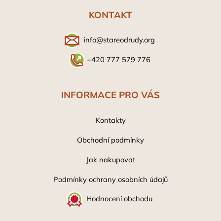
p
a
KONTAKT
t
í
info@stareodrudy.org
+420 777 579 776
INFORMACE PRO VÁS
Kontakty
Obchodní podmínky
Jak nakupovat
Podmínky ochrany osobních údaj
ů
Hodnocení obchodu