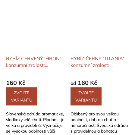
RYBÍZ ČERVENÝ 'HRON'
RYBÍZ ČERNÝ 'TITANIA'
konzumní zralost:
konzumní zralost:
červenec - červenec
červenec - červenec
160 Kč
160 Kč
od
ZVOLTE
ZVOLTE
VARIANTU
VARIANTU
Slovenská odrůda aromatické,
Oblíbený pro svou velkou
sladkokyselé chuti. Plodnost je
odolnost, dobrou chuť a
velká a pravidelná. Vyznačuje
nenáročnost. Švédská odrůda
se vysokou odolností vůči
s pravidelnou a bohatou