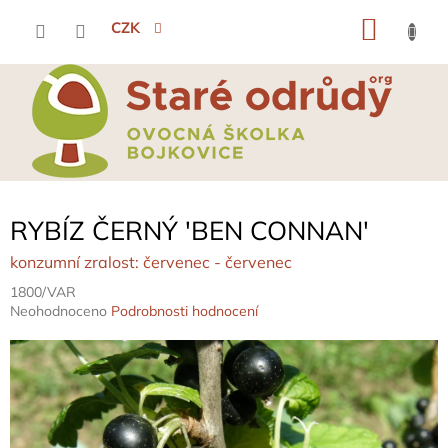
Přejít
NÁKU
na
CZK
obsah
KOŠÍK
RYBÍZ ČERNÝ 'BEN CONNAN'
konzumní zralost: červenec - červenec
1800/VAR
Průměrné
Neohodnoceno
Podrobnosti hodnocení
hodnocení
produktu
je
0,0
z
5
hvězdiček.