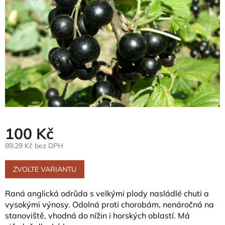
100 Kč
89,29 Kč bez DPH
Měrná
cena:
ZVOLTE VARIANTU
Raná anglická odrůda s velkými plody nasládlé chuti a
vysokými výnosy. Odolná proti chorobám, nenáročná na
stanoviště, vhodná do nížin i horských oblastí. Má