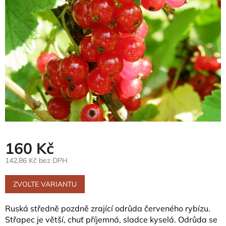
5
hvězdiček.
160 Kč
142,86 Kč bez DPH
Měrná
cena:
ZVOLTE VARIANTU
Ruská středně pozdně zrající odrůda červeného rybízu.
Střapec je větší, chuť příjemná, sladce kyselá. Odrůda se