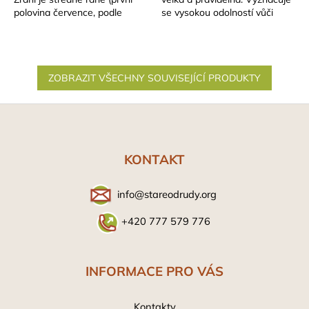
polovina července, podle
se vysokou odolností vůči
oblasti), plodnost vysoká,
chorobám. Má středně velké...
pravidelná....
ZOBRAZIT VŠECHNY SOUVISEJÍCÍ PRODUKTY
Z
á
p
a
KONTAKT
t
í
info@stareodrudy.org
+420 777 579 776
INFORMACE PRO VÁS
Kontakty