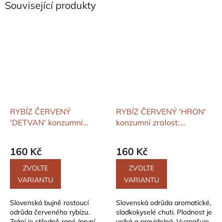
Související produkty
RYBÍZ ČERVENÝ
RYBÍZ ČERVENÝ 'HRON'
'DETVAN'
konzumní
konzumní zralost:
zralost: červenec -
červenec - červenec
červenec
160 Kč
160 Kč
ZVOLTE
ZVOLTE
VARIANTU
VARIANTU
Slovenská bujně rostoucí
Slovenská odrůda aromatické,
odrůda červeného rybízu.
sladkokyselé chuti. Plodnost je
Zrání je středně rané (první
velká a pravidelná. Vyznačuje