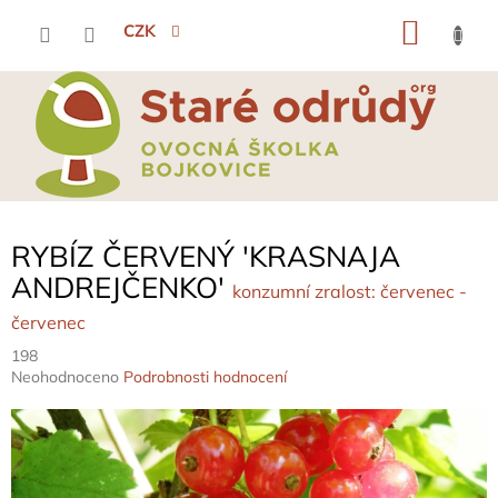
Přejít
NÁKU
na
CZK
obsah
KOŠÍK
RYBÍZ ČERVENÝ 'KRASNAJA
ANDREJČENKO'
konzumní zralost: červenec -
červenec
198
Průměrné
Neohodnoceno
Podrobnosti hodnocení
hodnocení
produktu
je
0,0
z