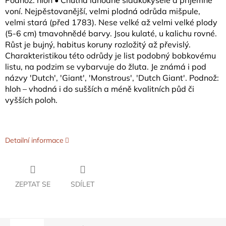
Podnož: hloh • Chutná lahodně sladkokysele a příjemně
voní. Nejpěstovanější, velmi plodná odrůda mišpule,
velmi stará (před 1783). Nese velké až velmi velké plody
(5-6 cm) tmavohnědé barvy. Jsou kulaté, u kalichu rovné.
Růst je bujný, habitus koruny rozložitý až převislý.
Charakteristikou této odrůdy je list podobný bobkovému
listu, na podzim se vybarvuje do žluta. Je známá i pod
názvy 'Dutch', 'Giant', 'Monstrous', 'Dutch Giant'. Podnož:
hloh – vhodná i do sušších a méně kvalitních půd či
vyšších poloh.
Detailní informace
ZEPTAT SE
SDÍLET