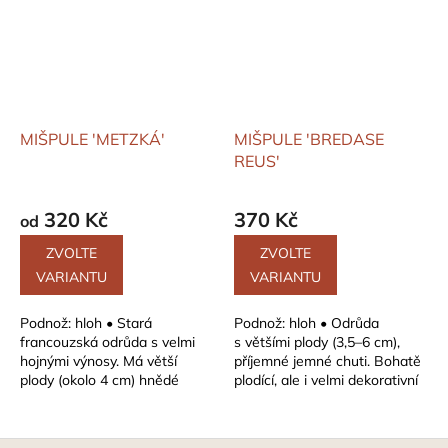
MIŠPULE 'METZKÁ'
MIŠPULE 'BREDASE
REUS'
320 Kč
370 Kč
od
ZVOLTE
ZVOLTE
VARIANTU
VARIANTU
Podnož: hloh • Stará
Podnož: hloh • Odrůda
francouzská odrůda s velmi
s většími plody (3,5–6 cm),
hojnými výnosy. Má větší
příjemné jemné chuti. Bohatě
plody (okolo 4 cm) hnědé
plodící, ale i velmi dekorativní
barvy s o něco pozdějším
stromy. Koruna ploše
datem kvetení....
kulovitá...
Z