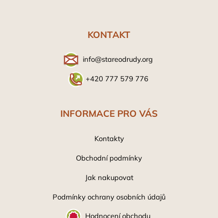
á
p
a
KONTAKT
t
í
info@stareodrudy.org
+420 777 579 776
INFORMACE PRO VÁS
Kontakty
Obchodní podmínky
Jak nakupovat
Podmínky ochrany osobních údaj
ů
Hodnocení obchodu