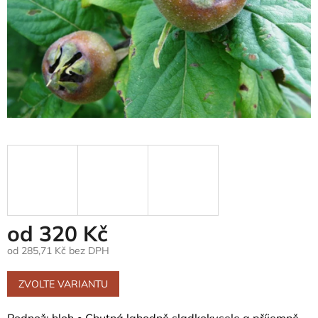
od
320 Kč
od
285,71 Kč
bez DPH
Měrná
cena:
ZVOLTE VARIANTU