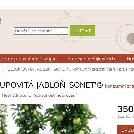
HLEDAT
Jak nakupovat na e-shopu
Prodejna v Bojkovicích
Rad
SLOUPOVITÁ JABLOŇ 'SONET'®
konzumní zralost: říjen - prosine
UPOVITÁ JABLOŇ 'SONET'®
konzumní zral
Průměrné
Neohodnoceno
Podrobnosti hodnocení
hodnocení
350
produktu
je
312,50 
0,0
z
Měrná
5
cena:
ZVOL