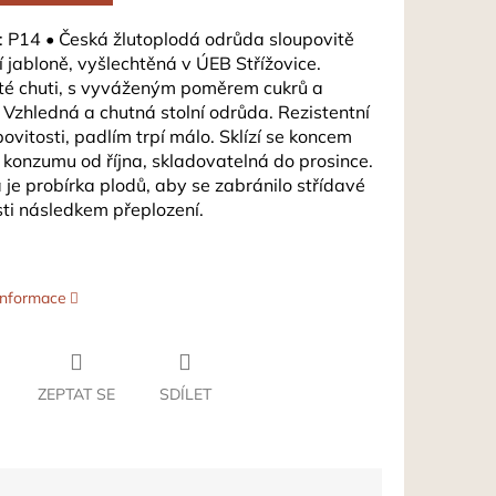
: P14
•
Česká žlutoplodá odrůda sloupovitě
í jabloně, vyšlechtěná v ÚEB Střížovice.
té chuti, s vyváženým poměrem cukrů a
. Vzhledná a chutná stolní odrůda. Rezistentní
povitosti, padlím trpí málo. Sklízí se koncem
e konzumu od října, skladovatelná do prosince.
je probírka plodů, aby se zabránilo střídavé
ti následkem přeplození.
 informace
ZEPTAT SE
SDÍLET