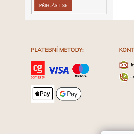
PŘIHLÁSIT SE
Z
á
p
a
t
PLATEBNÍ METODY:
KONT
í
i
+