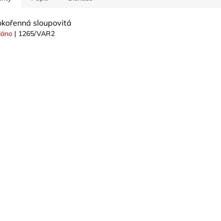
okořenná sloupovitá
dáno
| 1265/VAR2