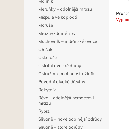
Maliník
Meruňky – odolnější mrazu
Prost
Mišpule velkoplodá
Vypro
Moruše
Mrazuvzdorné kiwi
Muchovník – indiánské ovoce
Ořešák
Oskeruše
Ostatní ovocné druhy
Ostružiník, malinoostružiník
Původní divoké dřeviny
Rakytník
Réva – odolnější nemocem i
mrazu
Rybíz
Slivoně – nové odolnější odrůdy
Slivoně – staré odrůdy