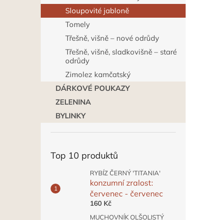
Sloupovité jabloně
Tomely
Třešně, višně – nové odrůdy
Třešně, višně, sladkovišně – staré
odrůdy
Zimolez kamčatský
DÁRKOVÉ POUKAZY
ZELENINA
BYLINKY
Top 10 produktů
RYBÍZ ČERNÝ 'TITANIA'
konzumní zralost:
červenec - červenec
160 Kč
MUCHOVNÍK OLŠOLISTÝ