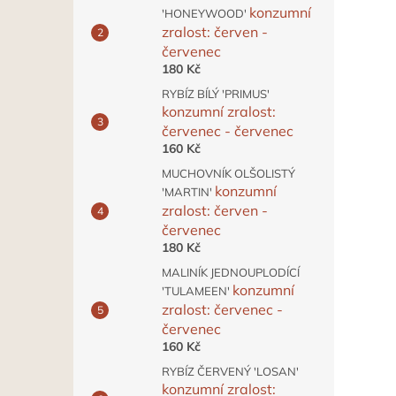
konzumní
'HONEYWOOD'
zralost: červen -
červenec
180 Kč
RYBÍZ BÍLÝ 'PRIMUS'
konzumní zralost:
červenec - červenec
160 Kč
MUCHOVNÍK OLŠOLISTÝ
konzumní
'MARTIN'
zralost: červen -
červenec
180 Kč
MALINÍK JEDNOUPLODÍCÍ
konzumní
'TULAMEEN'
zralost: červenec -
červenec
160 Kč
RYBÍZ ČERVENÝ 'LOSAN'
konzumní zralost: