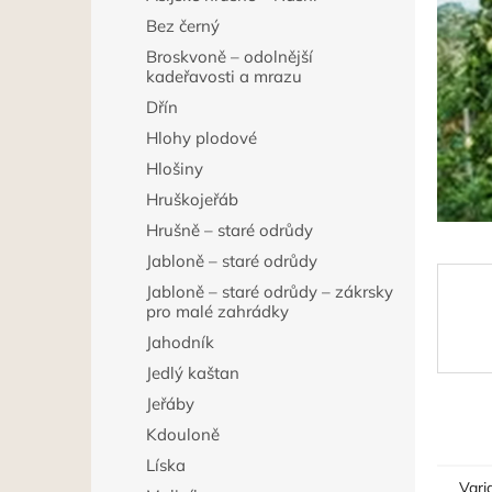
p
Bez černý
a
Broskvoně – odolnější
n
kadeřavosti a mrazu
e
l
Dřín
Hlohy plodové
Hlošiny
Hruškojeřáb
Hrušně – staré odrůdy
Jabloně – staré odrůdy
Jabloně – staré odrůdy – zákrsky
pro malé zahrádky
Jahodník
Jedlý kaštan
Jeřáby
Kdouloně
Líska
Vari