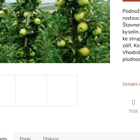
hvězdiček.
Podnož
rostouc
Štavna
kyselin
ke stru
září. K
Vhodná 
plodnos
Detailní
TISK
anty
Popis
Diskuze