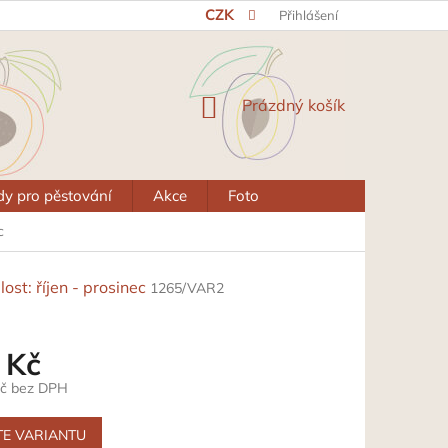
CZK
Přihlášení
NÁKUPNÍ
Prázdný košík
KOŠÍK
y pro pěstování
Akce
Foto
c
ost: říjen - prosinec
1265/VAR2
 Kč
Kč bez DPH
TE VARIANTU